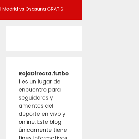
l Madrid vs Osasuna GRATIS
RojaDirecta.futbo
l
es un lugar de
encuentro para
seguidores y
amantes del
deporte en vivo y
online. Este blog
únicamente tiene
fines informativos