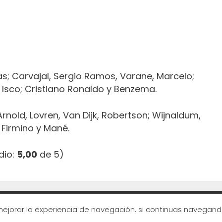
as; Carvajal, Sergio Ramos, Varane, Marcelo;
 Isco; Cristiano Ronaldo y Benzema.
-Arnold, Lovren, Van Dijk, Robertson; Wijnaldum,
 Firmino y Mané.
dio:
5,00
de 5)
© 2020 ROJADIRECTA ·
Contacto
·
Aviso Legal
 mejorar la experiencia de navegación. si continuas navega