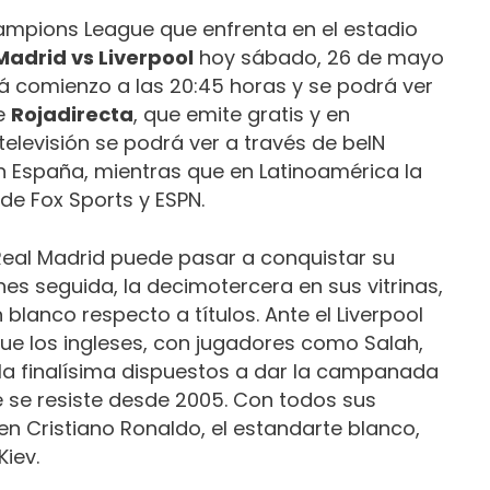
ampions League que enfrenta en el estadio
Madrid vs Liverpool
hoy sábado, 26 de mayo
rá comienzo a las 20:45 horas y se podrá ver
de
Rojadirecta
, que emite gratis y en
televisión se podrá ver a través de beIN
n España, mientras que en Latinoamérica la
de Fox Sports y ESPN.
l Real Madrid puede pasar a conquistar su
s seguida, la decimotercera en sus vitrinas,
blanco respecto a títulos. Ante el Liverpool
nque los ingleses, con jugadores como Salah,
 la finalísima dispuestos a dar la campanada
 se resiste desde 2005. Con todos sus
en Cristiano Ronaldo, el estandarte blanco,
Kiev.