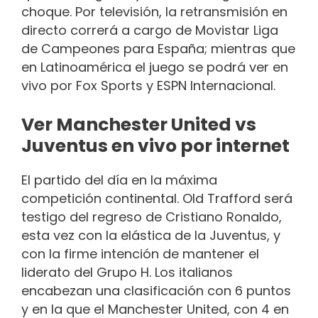
choque. Por televisión, la retransmisión en
directo correrá a cargo de Movistar Liga
de Campeones para España; mientras que
en Latinoamérica el juego se podrá ver en
vivo por Fox Sports y ESPN Internacional.
Ver Manchester United vs
Juventus en vivo por internet
El partido del día en la máxima
competición continental. Old Trafford será
testigo del regreso de Cristiano Ronaldo,
esta vez con la elástica de la Juventus, y
con la firme intención de mantener el
liderato del Grupo H. Los italianos
encabezan una clasificación con 6 puntos
y en la que el Manchester United, con 4 en