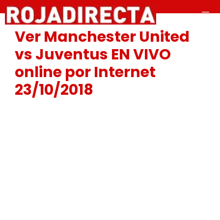
Saltar
al
contenido
Ver Manchester United
Men
vs Juventus EN VIVO
online por Internet
23/10/2018