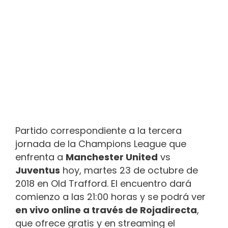
Partido correspondiente a la tercera
jornada de la Champions League que
enfrenta a
Manchester United
vs
Juventus
hoy, martes 23 de octubre de
2018 en Old Trafford. El encuentro dará
comienzo a las 21:00 horas y se podrá ver
en vivo online a través de Rojadirecta
,
que ofrece gratis y en streaming el